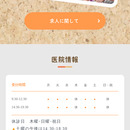
求人に関して
医院情報
受付時間
月
火
水
木
金
土
日・祝
9:30-12:30
●
●
●
休
●
●
休
14:30-19:30
●
●
●
休
●
▲
休
休診日 木曜･日曜･祝日
▲
土曜の午後は14:30-18:30